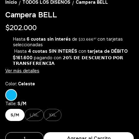
Inicio
TODOS LOS DISEÑOS
Campera BELL
/
/
Campera BELL
$202.000
Hasta
6 cuotas sin interés
de
con tarjetas
$33.666
67
seleccionadas
Hasta
4 cuotas SIN INTERÉS
con
tarjeta de DÉBITO
$161.600
pagando con 𝟮𝟬% 𝗗𝗘 𝗗𝗘𝗦𝗖𝗨𝗘𝗡𝗧𝗢 𝗣𝗢𝗥
𝗧𝗥𝗔𝗡𝗦𝗙𝗘𝗥𝗘𝗡𝗖𝗜𝗔
Ver más detalles
Celeste
Color:
S/M
Talle:
S/M
L/XL
XXL
Agregar al Carrito