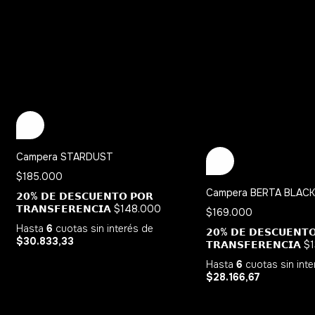
Campera STARDUST
$185.000
Campera BERTA BLAC
𝟮𝟬% 𝗗𝗘 𝗗𝗘𝗦𝗖𝗨𝗘𝗡𝗧𝗢 𝗣𝗢𝗥
𝗧𝗥𝗔𝗡𝗦𝗙𝗘𝗥𝗘𝗡𝗖𝗜𝗔
$148.000
$169.000
Hasta
6
cuotas sin interés
de
𝟮𝟬% 𝗗𝗘 𝗗𝗘𝗦𝗖𝗨𝗘𝗡𝗧
$30.833,33
𝗧𝗥𝗔𝗡𝗦𝗙𝗘𝗥𝗘𝗡𝗖𝗜𝗔
$
Hasta
6
cuotas sin int
$28.166,67