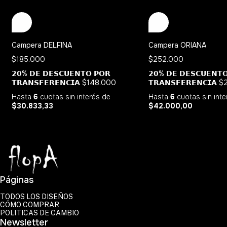
Campera DELFINA
Campera ORIANA
$185.000
$252.000
𝟮𝟬% 𝗗𝗘 𝗗𝗘𝗦𝗖𝗨𝗘𝗡𝗧𝗢 𝗣𝗢𝗥
𝟮𝟬% 𝗗𝗘 𝗗𝗘𝗦𝗖𝗨𝗘𝗡𝗧
𝗧𝗥𝗔𝗡𝗦𝗙𝗘𝗥𝗘𝗡𝗖𝗜𝗔
$148.000
𝗧𝗥𝗔𝗡𝗦𝗙𝗘𝗥𝗘𝗡𝗖𝗜𝗔
$
Hasta
6
cuotas sin interés
de
Hasta
6
cuotas sin int
$30.833,33
$42.000,00
Páginas
TODOS LOS DISEÑOS
CÓMO COMPRAR
POLITICAS DE CAMBIO
Newsletter