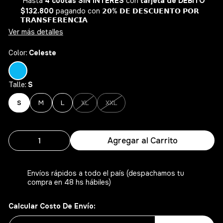
Hasta
4 cuotas SIN INTERÉS
con
tarjeta de DÉBITO
$132.800
pagando con 𝟮𝟬% 𝗗𝗘 𝗗𝗘𝗦𝗖𝗨𝗘𝗡𝗧𝗢 𝗣𝗢𝗥
𝗧𝗥𝗔𝗡𝗦𝗙𝗘𝗥𝗘𝗡𝗖𝗜𝗔
Ver más detalles
Celeste
Color:
S
Talle:
S
M
L
XL
XXL
Agregar al Carrito
Envíos rápidos a todo el país (despachamos tu
compra en 48 hs hábiles)
Calcular Costo De Envío: