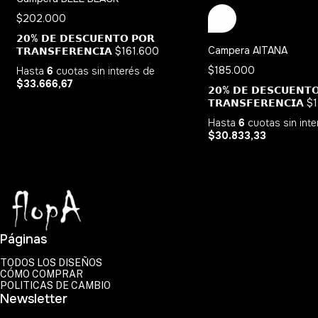
$202.000
𝟮𝟬% 𝗗𝗘 𝗗𝗘𝗦𝗖𝗨𝗘𝗡𝗧𝗢 𝗣𝗢𝗥
Campera AITANA
𝗧𝗥𝗔𝗡𝗦𝗙𝗘𝗥𝗘𝗡𝗖𝗜𝗔
$161.600
$185.000
Hasta
6
cuotas sin interés
de
$33.666,67
𝟮𝟬% 𝗗𝗘 𝗗𝗘𝗦𝗖𝗨𝗘𝗡𝗧
𝗧𝗥𝗔𝗡𝗦𝗙𝗘𝗥𝗘𝗡𝗖𝗜𝗔
$
Hasta
6
cuotas sin int
$30.833,33
Páginas
TODOS LOS DISEÑOS
CÓMO COMPRAR
POLITICAS DE CAMBIO
Newsletter