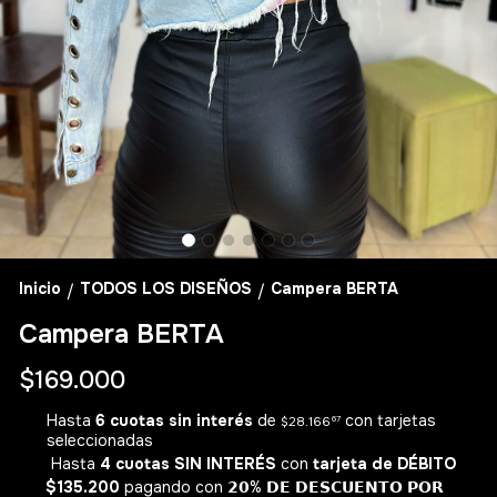
Inicio
TODOS LOS DISEÑOS
Campera BERTA
/
/
Campera BERTA
$169.000
Hasta
6 cuotas sin interés
de
con tarjetas
$28.166
67
seleccionadas
Hasta
4 cuotas SIN INTERÉS
con
tarjeta de DÉBITO
$135.200
pagando con 𝟮𝟬% 𝗗𝗘 𝗗𝗘𝗦𝗖𝗨𝗘𝗡𝗧𝗢 𝗣𝗢𝗥