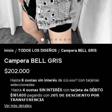
Inicio
TODOS LOS DISEÑOS
Campera BELL GRIS
/
/
Campera BELL GRIS
$202.000
Hasta
6 cuotas sin interés
de
con tarjetas
$33.666
67
seleccionadas
Hasta
4 cuotas SIN INTERÉS
con
tarjeta de DÉBITO
$161.600
pagando con 𝟮𝟬% 𝗗𝗘 𝗗𝗘𝗦𝗖𝗨𝗘𝗡𝗧𝗢 𝗣𝗢𝗥
𝗧𝗥𝗔𝗡𝗦𝗙𝗘𝗥𝗘𝗡𝗖𝗜𝗔
Ver más detalles