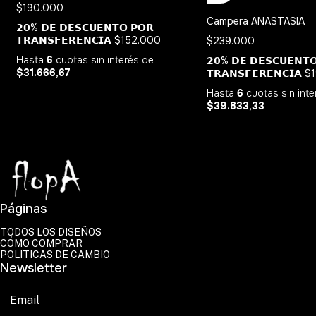
$190.000
Campera ANASTASIA
𝟮𝟬% 𝗗𝗘 𝗗𝗘𝗦𝗖𝗨𝗘𝗡𝗧𝗢 𝗣𝗢𝗥
𝗧𝗥𝗔𝗡𝗦𝗙𝗘𝗥𝗘𝗡𝗖𝗜𝗔
$152.000
$239.000
Hasta
6
cuotas sin interés
de
𝟮𝟬% 𝗗𝗘 𝗗𝗘𝗦𝗖𝗨𝗘𝗡𝗧
$31.666,67
𝗧𝗥𝗔𝗡𝗦𝗙𝗘𝗥𝗘𝗡𝗖𝗜𝗔
$1
Hasta
6
cuotas sin int
$39.833,33
Páginas
TODOS LOS DISEÑOS
CÓMO COMPRAR
POLITICAS DE CAMBIO
Newsletter
Suscribirse