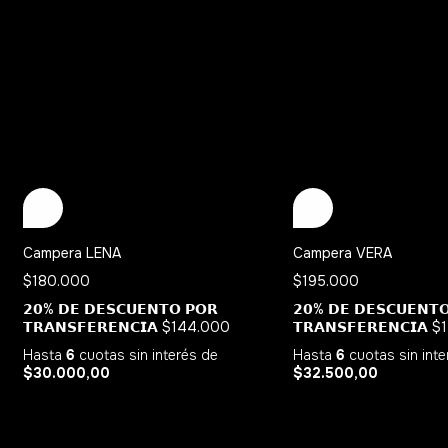
Campera LENA
Campera VERA
$180.000
$195.000
𝟮𝟬% 𝗗𝗘 𝗗𝗘𝗦𝗖𝗨𝗘𝗡𝗧𝗢 𝗣𝗢𝗥
𝟮𝟬% 𝗗𝗘 𝗗𝗘𝗦𝗖𝗨𝗘𝗡𝗧
𝗧𝗥𝗔𝗡𝗦𝗙𝗘𝗥𝗘𝗡𝗖𝗜𝗔
$144.000
𝗧𝗥𝗔𝗡𝗦𝗙𝗘𝗥𝗘𝗡𝗖𝗜𝗔
$
Hasta
6
cuotas sin interés
de
Hasta
6
cuotas sin int
$30.000,00
$32.500,00