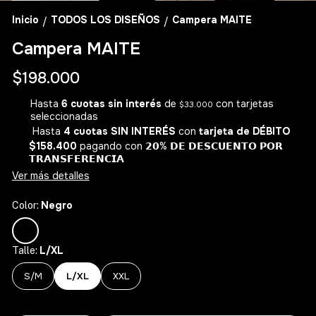
Inicio
TODOS LOS DISEÑOS
Campera MAITE
/
/
Campera MAITE
$198.000
Hasta
6 cuotas sin interés
de
con tarjetas
$33.000
seleccionadas
Hasta
4 cuotas SIN INTERÉS
con
tarjeta de DÉBITO
$158.400
pagando con 𝟮𝟬% 𝗗𝗘 𝗗𝗘𝗦𝗖𝗨𝗘𝗡𝗧𝗢 𝗣𝗢𝗥
𝗧𝗥𝗔𝗡𝗦𝗙𝗘𝗥𝗘𝗡𝗖𝗜𝗔
Ver más detalles
Negro
Color:
L/XL
Talle:
S/M
L/XL
XXL