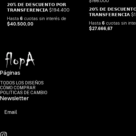
$166.000
𝟮𝟬% 𝗗𝗘 𝗗𝗘𝗦𝗖𝗨𝗘𝗡𝗧𝗢 𝗣𝗢𝗥
𝟮𝟬% 𝗗𝗘 𝗗𝗘𝗦𝗖𝗨𝗘𝗡𝗧
𝗧𝗥𝗔𝗡𝗦𝗙𝗘𝗥𝗘𝗡𝗖𝗜𝗔
$194.400
𝗧𝗥𝗔𝗡𝗦𝗙𝗘𝗥𝗘𝗡𝗖𝗜𝗔
$
Hasta
6
cuotas sin interés
de
Hasta
6
cuotas sin int
$40.500,00
$27.666,67
Páginas
TODOS LOS DISEÑOS
CÓMO COMPRAR
POLITICAS DE CAMBIO
Newsletter
Suscribirse