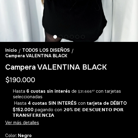
Inicio
TODOS LOS DISEÑOS
/
/
Campera VALENTINA BLACK
Campera VALENTINA BLACK
$190.000
Hasta
6 cuotas sin interés
de
con tarjetas
$31.666
67
seleccionadas
Hasta
4 cuotas SIN INTERÉS
con
tarjeta de DÉBITO
$152.000
pagando con 𝟮𝟬% 𝗗𝗘 𝗗𝗘𝗦𝗖𝗨𝗘𝗡𝗧𝗢 𝗣𝗢𝗥
𝗧𝗥𝗔𝗡𝗦𝗙𝗘𝗥𝗘𝗡𝗖𝗜𝗔
Ver más detalles
Negro
Color: