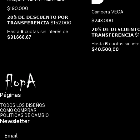
$190.000
Campera VEGA
𝟮𝟬% 𝗗𝗘 𝗗𝗘𝗦𝗖𝗨𝗘𝗡𝗧𝗢 𝗣𝗢𝗥
$243.000
𝗧𝗥𝗔𝗡𝗦𝗙𝗘𝗥𝗘𝗡𝗖𝗜𝗔
$152.000
𝟮𝟬% 𝗗𝗘 𝗗𝗘𝗦𝗖𝗨𝗘𝗡𝗧
Hasta
6
cuotas sin interés
de
𝗧𝗥𝗔𝗡𝗦𝗙𝗘𝗥𝗘𝗡𝗖𝗜𝗔
$
$31.666,67
Hasta
6
cuotas sin int
$40.500,00
Páginas
TODOS LOS DISEÑOS
CÓMO COMPRAR
POLITICAS DE CAMBIO
Newsletter
Suscribirse