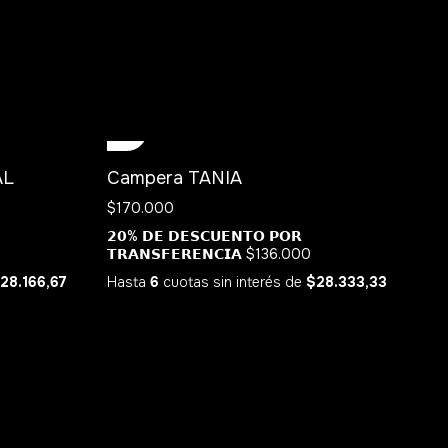
AL
Campera TANIA
$170.000
𝟮𝟬% 𝗗𝗘 𝗗𝗘𝗦𝗖𝗨𝗘𝗡𝗧𝗢 𝗣𝗢𝗥
𝗧𝗥𝗔𝗡𝗦𝗙𝗘𝗥𝗘𝗡𝗖𝗜𝗔
$136.000
28.166,67
Hasta
6
cuotas sin interés
de
$28.333,33