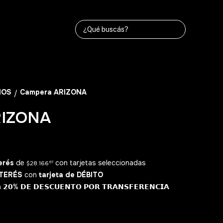
ÑOS
Campera ARIZONA
/
RIZONA
erés
de
con tarjetas seleccionadas
$28.166
67
NTERÉS
con
tarjeta de DÉBITO
% 𝗗𝗘 𝗗𝗘𝗦𝗖𝗨𝗘𝗡𝗧𝗢 𝗣𝗢𝗥 𝗧𝗥𝗔𝗡𝗦𝗙𝗘𝗥𝗘𝗡𝗖𝗜𝗔