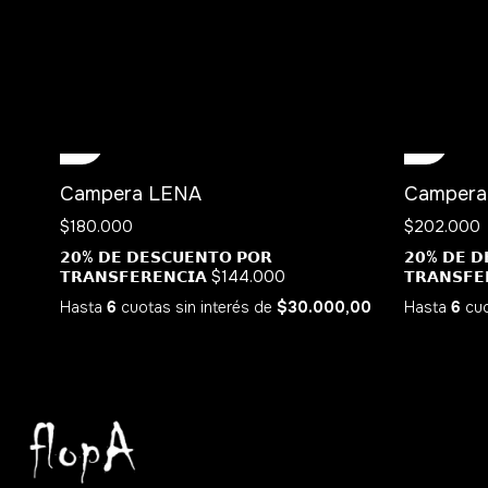
Campera LENA
Campera
$180.000
$202.000
𝟮𝟬% 𝗗𝗘 𝗗𝗘𝗦𝗖𝗨𝗘𝗡𝗧𝗢 𝗣𝗢𝗥
𝟮𝟬% 𝗗𝗘 𝗗
𝗧𝗥𝗔𝗡𝗦𝗙𝗘𝗥𝗘𝗡𝗖𝗜𝗔
$144.000
𝗧𝗥𝗔𝗡𝗦𝗙𝗘
Hasta
6
cuotas sin interés
de
$30.000,00
Hasta
6
cuo