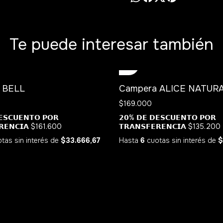
Te puede interesar también
 BELL
Campera ALICE NATUR
$169.000
𝗦𝗖𝗨𝗘𝗡𝗧𝗢 𝗣𝗢𝗥
𝟮𝟬% 𝗗𝗘 𝗗𝗘𝗦𝗖𝗨𝗘𝗡𝗧𝗢 𝗣𝗢𝗥
𝗥𝗘𝗡𝗖𝗜𝗔
$161.600
𝗧𝗥𝗔𝗡𝗦𝗙𝗘𝗥𝗘𝗡𝗖𝗜𝗔
$135.200
tas sin interés
de
$33.666,67
Hasta
6
cuotas sin interés
de
$