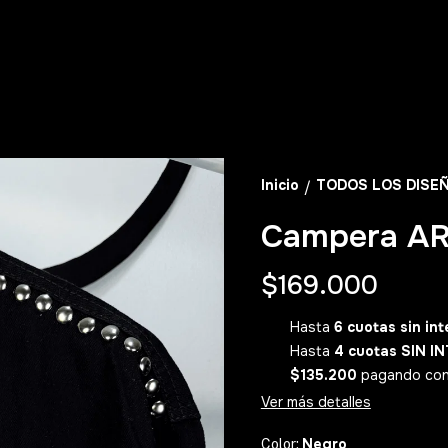
Inicio
TODOS LOS DISE
/
Campera A
$169.000
Hasta
6 cuotas sin int
Hasta
4 cuotas SIN I
$135.200
pagando con 𝟮
Ver más detalles
Negro
Color: