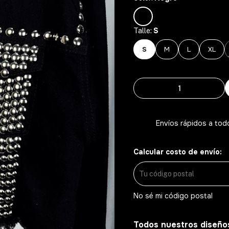
S
Talle:
S
M
L
XL
Envíos rápidos a tod
Calcular costo de envío:
No sé mi código postal
Todos nuestros diseño