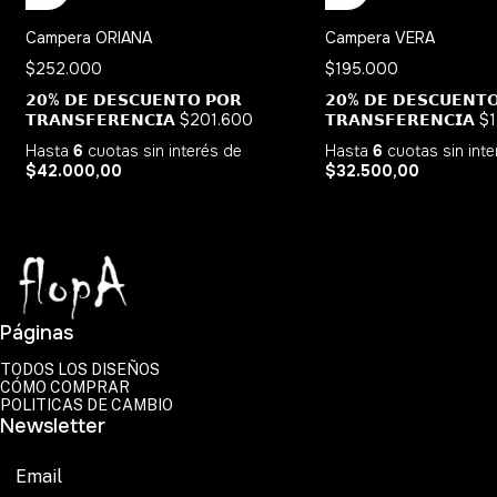
Campera ORIANA
Campera VERA
$252.000
$195.000
𝟮𝟬% 𝗗𝗘 𝗗𝗘𝗦𝗖𝗨𝗘𝗡𝗧𝗢 𝗣𝗢𝗥
𝟮𝟬% 𝗗𝗘 𝗗𝗘𝗦𝗖𝗨𝗘𝗡𝗧
𝗧𝗥𝗔𝗡𝗦𝗙𝗘𝗥𝗘𝗡𝗖𝗜𝗔
$201.600
𝗧𝗥𝗔𝗡𝗦𝗙𝗘𝗥𝗘𝗡𝗖𝗜𝗔
$
Hasta
6
cuotas sin interés
de
Hasta
6
cuotas sin int
$42.000,00
$32.500,00
Páginas
TODOS LOS DISEÑOS
CÓMO COMPRAR
POLITICAS DE CAMBIO
Newsletter
Suscribirse