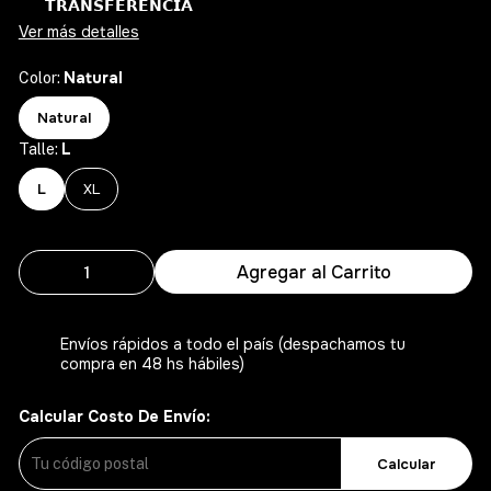
𝗧𝗥𝗔𝗡𝗦𝗙𝗘𝗥𝗘𝗡𝗖𝗜𝗔
Ver más detalles
Natural
Color:
Natural
L
Talle:
L
XL
Agregar al Carrito
Envíos rápidos a todo el país (despachamos tu
compra en 48 hs hábiles)
Calcular Costo De Envío:
Calcular