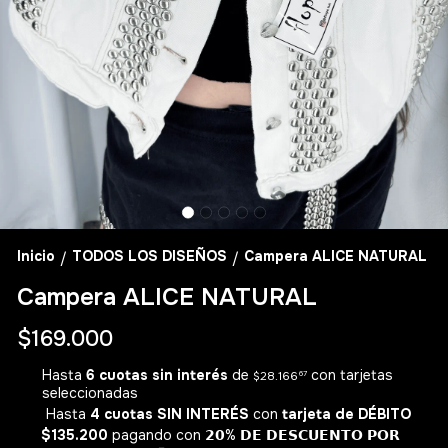
Inicio
TODOS LOS DISEÑOS
Campera ALICE NATURAL
/
/
Campera ALICE NATURAL
$169.000
Hasta
6 cuotas sin interés
de
con tarjetas
$28.166
67
seleccionadas
Hasta
4 cuotas SIN INTERÉS
con
tarjeta de DÉBITO
$135.200
pagando con 𝟮𝟬% 𝗗𝗘 𝗗𝗘𝗦𝗖𝗨𝗘𝗡𝗧𝗢 𝗣𝗢𝗥