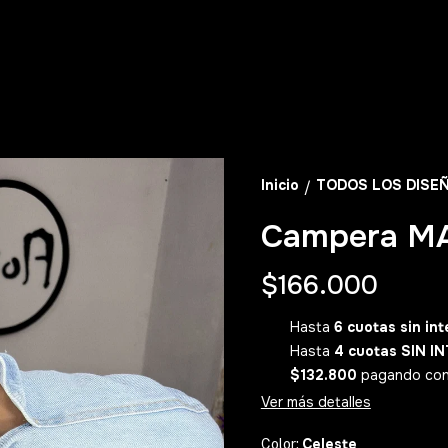
Inicio
TODOS LOS DISE
/
Campera M
$166.000
Hasta
6 cuotas sin int
Hasta
4 cuotas SIN I
$132.800
pagando con 𝟮
Ver más detalles
Celeste
Color: