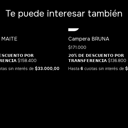
Te puede interesar también
 MAITE
Campera BRUNA
$171.000
𝗦𝗖𝗨𝗘𝗡𝗧𝗢 𝗣𝗢𝗥
𝟮𝟬% 𝗗𝗘 𝗗𝗘𝗦𝗖𝗨𝗘𝗡𝗧𝗢 𝗣𝗢𝗥
𝗥𝗘𝗡𝗖𝗜𝗔
$158.400
𝗧𝗥𝗔𝗡𝗦𝗙𝗘𝗥𝗘𝗡𝗖𝗜𝗔
$136.800
tas sin interés
de
$33.000,00
Hasta
6
cuotas sin interés
de
$