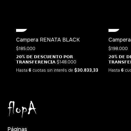
Campera RENATA BLACK
Campera
$185.000
$198.000
𝟮𝟬% 𝗗𝗘 𝗗𝗘𝗦𝗖𝗨𝗘𝗡𝗧𝗢 𝗣𝗢𝗥
𝟮𝟬% 𝗗𝗘 𝗗
𝗧𝗥𝗔𝗡𝗦𝗙𝗘𝗥𝗘𝗡𝗖𝗜𝗔
$148.000
𝗧𝗥𝗔𝗡𝗦𝗙𝗘
Hasta
6
cuotas sin interés
de
$30.833,33
Hasta
6
cuo
Páginas