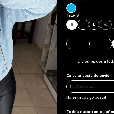
S
Talle:
S
M
L
XL
Envíos rápidos a tod
Calcular costo de envío:
No sé mi código postal
Todos nuestros diseño