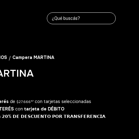
ÑOS
Campera MARTINA
/
ARTINA
erés
de
con tarjetas seleccionadas
$27.666
67
NTERÉS
con
tarjeta de DÉBITO
% 𝗗𝗘 𝗗𝗘𝗦𝗖𝗨𝗘𝗡𝗧𝗢 𝗣𝗢𝗥 𝗧𝗥𝗔𝗡𝗦𝗙𝗘𝗥𝗘𝗡𝗖𝗜𝗔