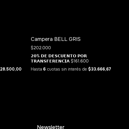
SIN STOCK
Campera BELL GRIS
$202.000
𝟮𝟬% 𝗗𝗘 𝗗𝗘𝗦𝗖𝗨𝗘𝗡𝗧𝗢 𝗣𝗢𝗥
𝗧𝗥𝗔𝗡𝗦𝗙𝗘𝗥𝗘𝗡𝗖𝗜𝗔
$161.600
28.500,00
Hasta
6
cuotas sin interés
de
$33.666,67
Newsletter