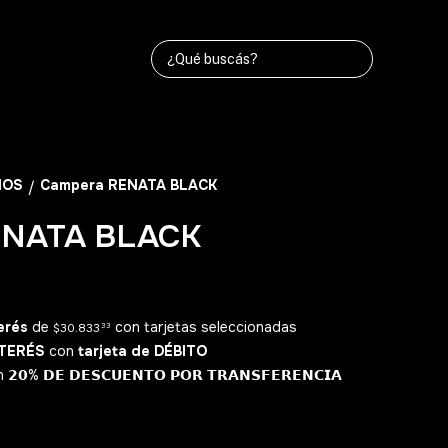
ÑOS
Campera RENATA BLACK
/
ENATA BLACK
erés
de
con tarjetas seleccionadas
$30.833
33
NTERÉS
con
tarjeta de DÉBITO
% 𝗗𝗘 𝗗𝗘𝗦𝗖𝗨𝗘𝗡𝗧𝗢 𝗣𝗢𝗥 𝗧𝗥𝗔𝗡𝗦𝗙𝗘𝗥𝗘𝗡𝗖𝗜𝗔