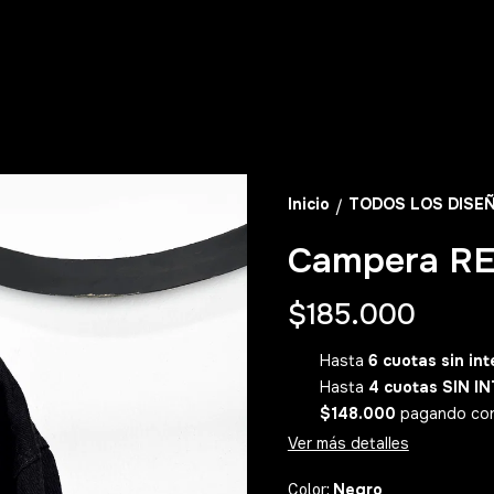
Inicio
TODOS LOS DISE
/
Campera R
$185.000
Hasta
6 cuotas sin int
Hasta
4 cuotas SIN I
$148.000
pagando con 𝟮
Ver más detalles
Negro
Color: