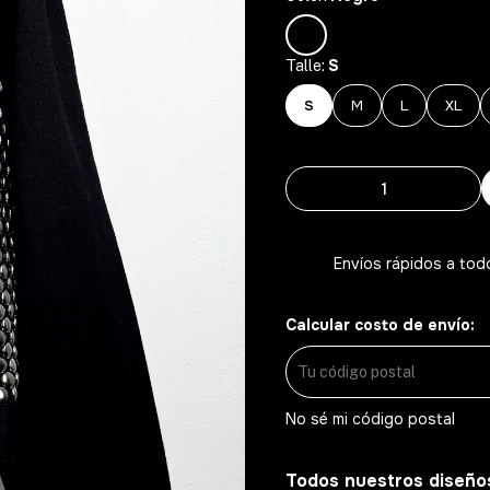
S
Talle:
S
M
L
XL
Envíos rápidos a tod
Calcular costo de envío:
No sé mi código postal
Todos nuestros diseño