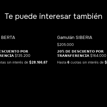
Te puede interesar también
SIN STOCK
 BERTA
Gamulán SIBERIA
$205.000
𝗦𝗖𝗨𝗘𝗡𝗧𝗢 𝗣𝗢𝗥
𝟮𝟬% 𝗗𝗘 𝗗𝗘𝗦𝗖𝗨𝗘𝗡𝗧𝗢 𝗣𝗢𝗥
𝗥𝗘𝗡𝗖𝗜𝗔
$135.200
𝗧𝗥𝗔𝗡𝗦𝗙𝗘𝗥𝗘𝗡𝗖𝗜𝗔
$164.000
tas sin interés
de
$28.166,67
Hasta
6
cuotas sin interés
de
$