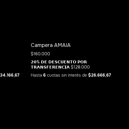
SIN STOCK
Campera AMAIA
$160.000
𝟮𝟬% 𝗗𝗘 𝗗𝗘𝗦𝗖𝗨𝗘𝗡𝗧𝗢 𝗣𝗢𝗥
𝗧𝗥𝗔𝗡𝗦𝗙𝗘𝗥𝗘𝗡𝗖𝗜𝗔
$128.000
34.166,67
Hasta
6
cuotas sin interés
de
$26.666,67