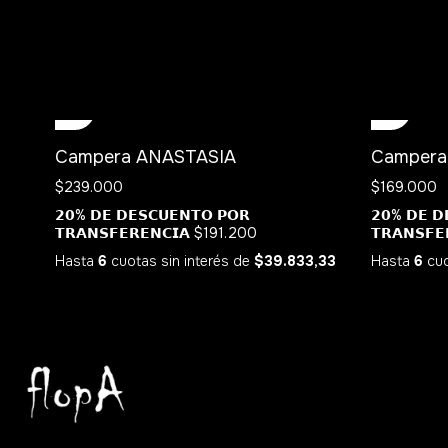
Campera ANASTASIA
Campera
$239.000
$169.000
𝟮𝟬% 𝗗𝗘 𝗗𝗘𝗦𝗖𝗨𝗘𝗡𝗧𝗢 𝗣𝗢𝗥
𝟮𝟬% 𝗗𝗘 𝗗
𝗧𝗥𝗔𝗡𝗦𝗙𝗘𝗥𝗘𝗡𝗖𝗜𝗔
$191.200
𝗧𝗥𝗔𝗡𝗦𝗙𝗘
Hasta
6
cuotas sin interés
de
$39.833,33
Hasta
6
cuo