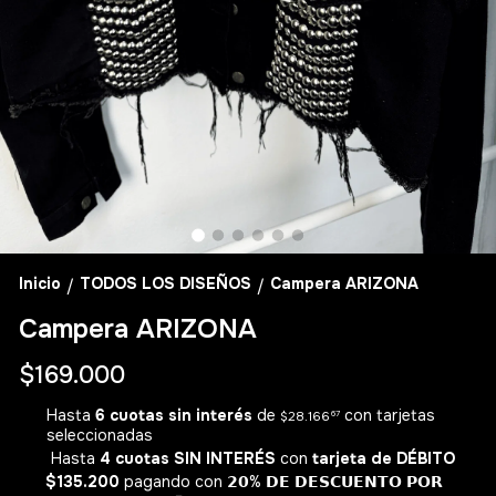
Inicio
TODOS LOS DISEÑOS
Campera ARIZONA
/
/
Campera ARIZONA
$169.000
Hasta
6 cuotas sin interés
de
con tarjetas
$28.166
67
seleccionadas
Hasta
4 cuotas SIN INTERÉS
con
tarjeta de DÉBITO
$135.200
pagando con 𝟮𝟬% 𝗗𝗘 𝗗𝗘𝗦𝗖𝗨𝗘𝗡𝗧𝗢 𝗣𝗢𝗥