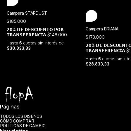
Campera STARDUST
$185.000
Campera BRIANA
𝟮𝟬% 𝗗𝗘 𝗗𝗘𝗦𝗖𝗨𝗘𝗡𝗧𝗢 𝗣𝗢𝗥
𝗧𝗥𝗔𝗡𝗦𝗙𝗘𝗥𝗘𝗡𝗖𝗜𝗔
$148.000
$173.000
Hasta
6
cuotas sin interés
de
𝟮𝟬% 𝗗𝗘 𝗗𝗘𝗦𝗖𝗨𝗘𝗡𝗧
$30.833,33
𝗧𝗥𝗔𝗡𝗦𝗙𝗘𝗥𝗘𝗡𝗖𝗜𝗔
$
Hasta
6
cuotas sin int
$28.833,33
Páginas
TODOS LOS DISEÑOS
CÓMO COMPRAR
POLITICAS DE CAMBIO